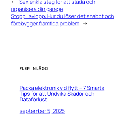
←
Sex enkla steg för att städa och
organisera din garage
Stopp i avlopp: Hur du löser det snabbt och
förebygger framtida problem
→
FLER INLÄGG
Packa elektronik vid flytt – 7 Smarta
Tips för att Undvika Skador och
Dataförlust
september 5, 2025