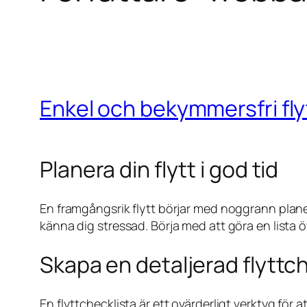
Enkel och bekymmersfri flyt
Planera din flytt i god tid
En framgångsrik flytt börjar med noggrann planeri
känna dig stressad. Börja med att göra en lista ö
Skapa en detaljerad flyttc
En flyttchecklista är ett ovärderligt verktyg för 