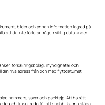
 dokument, bilder och annan information lagrad på
la att du inte förlorar någon viktig data under
 banker, försäkringsbolag, myndigheter och
ll din nya adress från och med flyttdatumet.
jslar, hammare, saxar och packtejp. Att ha rätt
medel och trasor redo för att snabbt kunna städa