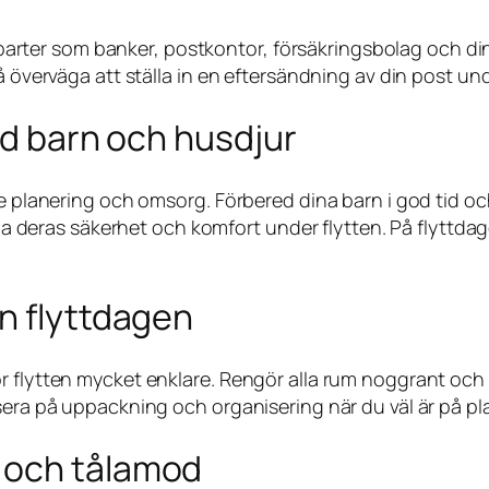
ta parter som banker, postkontor, försäkringsbolag och di
å överväga att ställa in en eftersändning av din post und
ed barn och husdjur
re planering och omsorg. Förbered dina barn i god tid oc
lla deras säkerhet och komfort under flytten. På flyttdag
n flyttdagen
 flytten mycket enklare. Rengör alla rum noggrant och s
sera på uppackning och organisering när du väl är på pla
 och tålamod