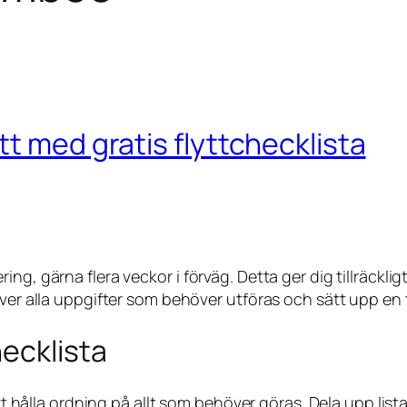
t med gratis flyttchecklista
ng, gärna flera veckor i förväg. Detta ger dig tillräckli
ver alla uppgifter som behöver utföras och sätt upp en tid
hecklista
att hålla ordning på allt som behöver göras. Dela upp list