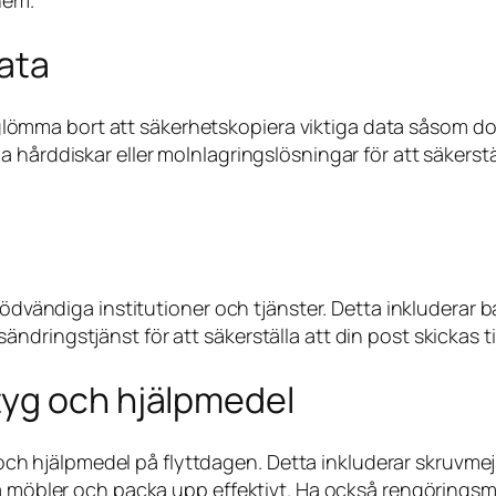
hem.
data
nte glömma bort att säkerhetskopiera viktiga data såsom
 hårddiskar eller molnlagringslösningar för att säkerstäl
 nödvändiga institutioner och tjänster. Detta inkluderar
dringstjänst för att säkerställa att din post skickas ti
tyg och hjälpmedel
yg och hjälpmedel på flyttdagen. Detta inkluderar skruvme
ra möbler och packa upp effektivt. Ha också rengörings