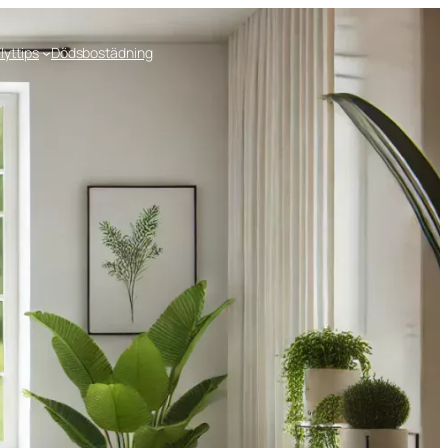
lyttips
Dödsbostädning