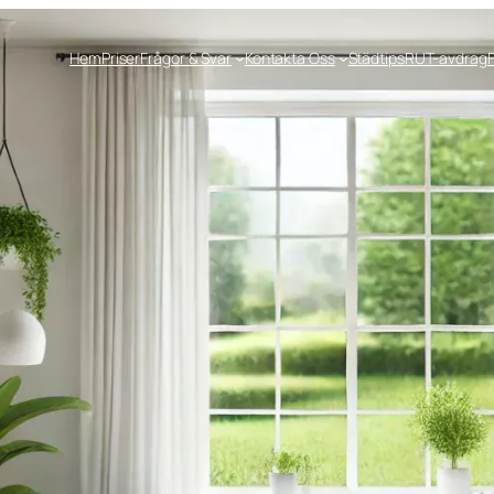
Hem
Priser
Frågor & Svar
Kontakta Oss
Städtips
RUT-avdrag
F