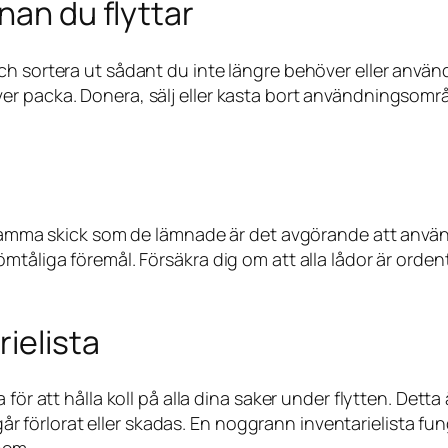
nan du flyttar
ch sortera ut sådant du inte längre behöver eller använ
r packa. Donera, sälj eller kasta bort användningsområd
i samma skick som de lämnade är det avgörande att anvä
mtåliga föremål. Försäkra dig om att alla lådor är orde
ielista
för att hålla koll på alla dina saker under flytten. Detta 
t går förlorat eller skadas. En noggrann inventarielista f